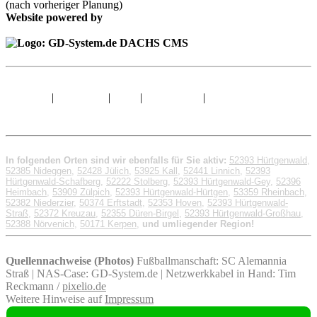
(nach vorheriger Planung)
Website powered by
Sitemap
|
Impressum
|
AGB
|
Datenschutz
|
© 1998 - 2026 GD-
System.de
In folgenden Orten sind wir ebenfalls für Sie aktiv:
52393 Hürtgenwald
,
52385 Nideggen
,
52428 Jülich
,
53925 Kall
,
52441 Linnich
,
52393
Hürtgenwald-Schafberg
,
52222 Stolberg
,
52393 Hürtgenwald-Gey
,
52396
Heimbach
,
53909 Zülpich
,
52393 Hürtgenwald-Hürtgen
,
53359 Rheinbach
,
52382 Niederzier
,
50374 Erftstadt
,
52353 Hoven
,
52393 Hürtgenwald-
Straß
,
52372 Kreuzau
,
52355 Düren-Birgel
,
52393 Hürtgenwald-Großhau
,
52388 Nörvenich
,
50171 Kerpen
,
und umliegender Region!
Quellennachweise (Photos)
Fußballmanschaft: SC Alemannia
Straß | NAS-Case: GD-System.de | Netzwerkkabel in Hand: Tim
Reckmann /
pixelio.de
Weitere Hinweise auf
Impressum