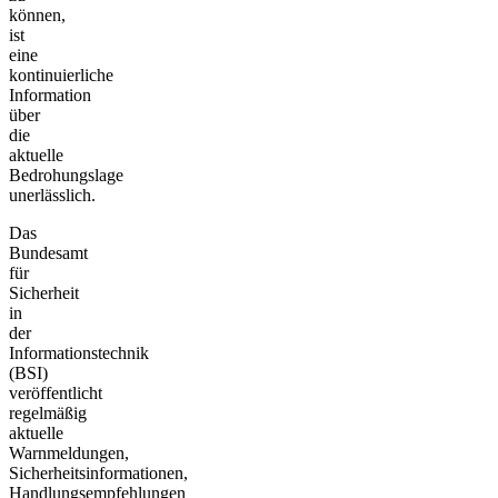
können,
ist
eine
kontinuierliche
Information
über
die
aktuelle
Bedrohungslage
unerlässlich.
Das
Bundesamt
für
Sicherheit
in
der
Informationstechnik
(BSI)
veröffentlicht
regelmäßig
aktuelle
Warnmeldungen,
Sicherheitsinformationen,
Handlungsempfehlungen