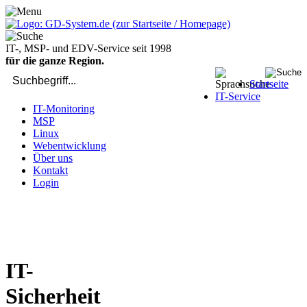
IT-, MSP- und EDV-Service seit 1998
für die ganze Region.
Startseite
IT-Service
IT-Monitoring
MSP
Linux
Webentwicklung
Über uns
Kontakt
Login
bei Computer-Problemen - DIREKT die Profis rufen: 02429 909-
904
IT-
Sicherheit