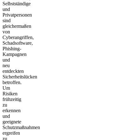
Selbstständige
und
Privatpersonen
sind
gleichermaßen
von
Cyberangriffen,
Schadsoftware,
Phishing-
Kampagnen
und
neu
entdeckten
Sicherheitslücken
betroffen.
Um
Risiken
frühzeitig
zu
erkennen
und
geeignete
Schutzmaßnahmen
ergreifen
zu